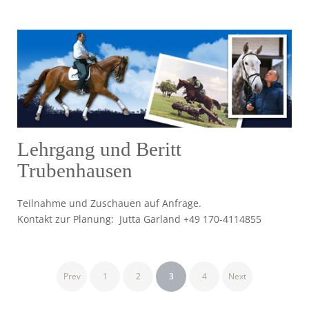
Lehrgang und Beritt
Trubenhausen
Teilnahme und Zuschauen auf Anfrage.
Kontakt zur Planung: Jutta Garland +49 170-4114855
Seitennummerierung
Prev
1
2
3
4
Next
der